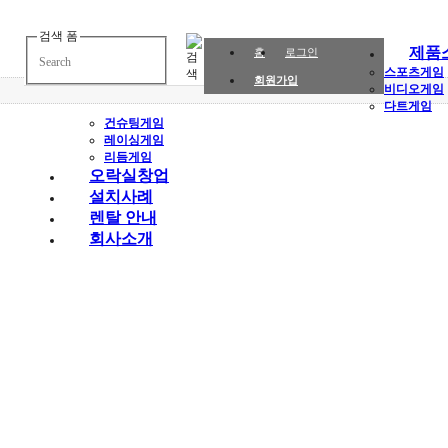
검색 폼
제품
홈
로그인
스포츠게임
회원가입
비디오게임
다트게임
건슈팅게임
레이싱게임
리듬게임
오락실창업
설치사례
렌탈 안내
회사소개