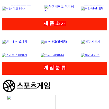
청주 대학교 축제 행사!
서산 여고 행사
부안 변산서중
제 품 소 개
캔디패닉 볼샤워
오버더탑(팔씨름)
네컷 사진기
스마트 스메이커
스피드라이더3
뿌기레이스
게
임 분 류