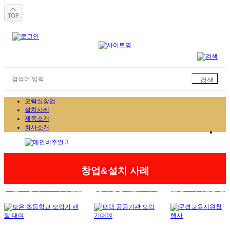
오락실창업
설치사례
제품소개
회사소개
창업&설치 사례
보은 초등학교 오락기 렌탈
평택 공공기관 오락기
문경교육지원청 행
대..
대여
사