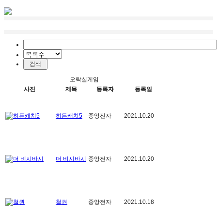
오락실게임
사진
제목
등록자
등록일
히든캐치5
중앙전자
2021.10.20
더 비시바시
중앙전자
2021.10.20
철권
중앙전자
2021.10.18