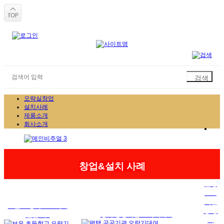
오락실창업
설치사례
제품소개
회사소개
창업&설치 사례
문경
교육
지원
보은 초등학교 오락기
청 행
평택 공공기관 오락기대여
렌탈 대..
사