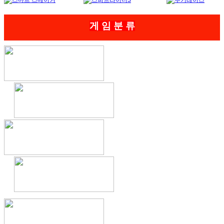
게
임 분 류