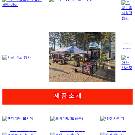
청주 대학교 축제 행사!
부안
변산
서산 여고 행사
서중
제 품 소 개
캔디패닉 볼샤워
오버더탑(팔씨름)
네컷 사진기
스마트 스메이커
스피드라이더3
뿌기레이스